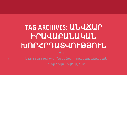
TAG ARCHIVES:
ԱՆՎՃԱՐ
ԻՐԱՎԱԲԱՆԱԿԱՆ
ԽՈՐՀՐԴԱՏՎՈՒԹՅՈՒՆ
Home
You are here:
Entries tagged with "անվճար իրավաբանական
խորհրդատվություն"
Aug
1
2025