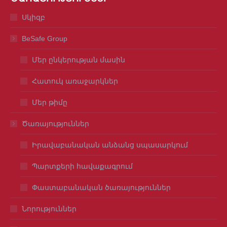
opens
opens
opens
opens
in
in
in
in
Սկիզբ
new
new
new
new
BeSafe Group
window
window
window
window
Մեր ընկերության մասին
Հատուկ առաջարկներ
Մեր թիմը
Ծառայություններ
Իրավաբանական անձանց սպասարկում
Պարտքերի հավաքագրում
Փաստաբանական ծառայություններ
Նորություններ