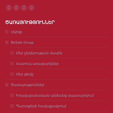
Find us on:
Facebook
Mail
Viber
Whatsapp
page
page
page
page
ԾԱՌԱՅՈՒԹՅՈՒՆՆԵՐ
opens
opens
opens
opens
in
in
in
in
Սկիզբ
new
new
new
new
BeSafe Group
window
window
window
window
Մեր ընկերության մասին
Հատուկ առաջարկներ
Մեր թիմը
Ծառայություններ
Իրավաբանական անձանց սպասարկում
Պարտքերի հավաքագրում