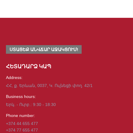
ապահով Բի Սեյֆ Գրուփ -ի հետ
Read more
ՍՏԱՑԵՔ ԱՆՎՃԱՐ ԱՋԱԿՑՈՒՄ!
ՀԵՏԱԴԱՐՁ ԿԱՊ
Address:
ՀՀ, ք. Երևան, 0037, Կ. Ուլնեցի փող. 42/1
Business hours:
Երկ. - Ուրբ.: 9:30 - 18:30
Phone number:
+374 44 655 477
+374 77 655 477