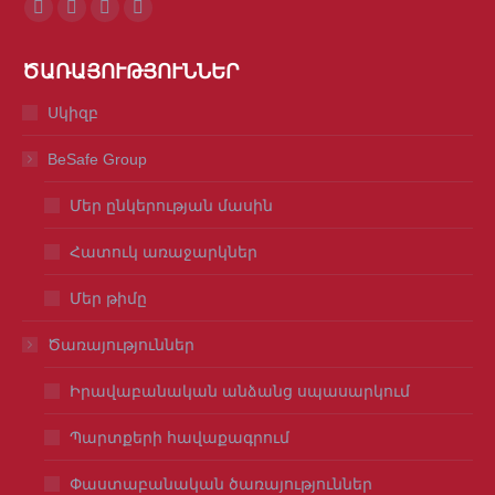
Find us on:
Facebook
Mail
Viber
Whatsapp
page
page
page
page
ԾԱՌԱՅՈՒԹՅՈՒՆՆԵՐ
opens
opens
opens
opens
in
in
in
in
Սկիզբ
new
new
new
new
BeSafe Group
window
window
window
window
Մեր ընկերության մասին
Հատուկ առաջարկներ
Մեր թիմը
Ծառայություններ
Իրավաբանական անձանց սպասարկում
Պարտքերի հավաքագրում
Փաստաբանական ծառայություններ