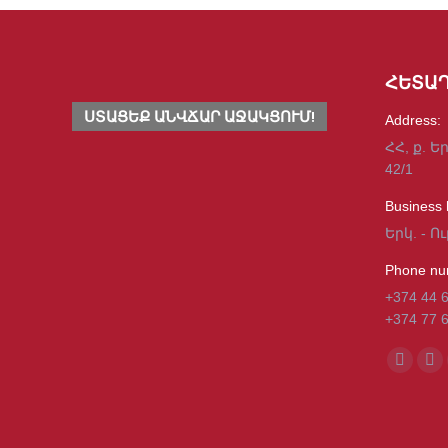
ՀԵՏԱԴ
ՍՏԱՑԵՔ ԱՆՎՃԱՐ ԱՋԱԿՑՈՒՄ!
Address:
ՀՀ, ք. Ե
42/1
Business 
Երկ. - Ու
Phone nu
+374 44 
+374 77 
Find us o
Facebo
Mai
page
pa
opens
op