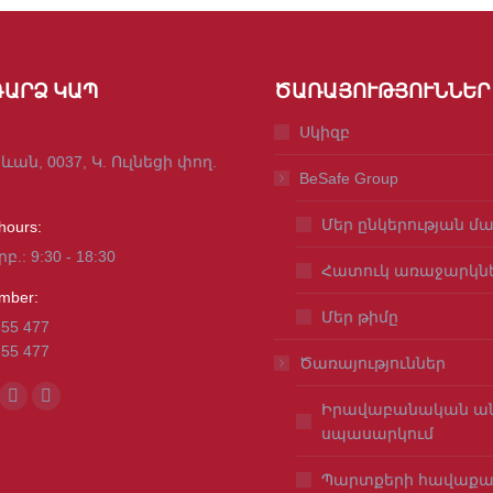
ԱՐՁ ԿԱՊ
ԾԱՌԱՅՈՒԹՅՈՒՆՆԵՐ
Սկիզբ
րևան, 0037, Կ. Ուլնեցի փող.
BeSafe Group
Մեր ընկերության մ
hours:
րբ.: 9:30 - 18:30
Հատուկ առաջարկն
mber:
Մեր թիմը
655 477
655 477
Ծառայություններ
n:
ok
l
Viber
Whatsapp
Իրավաբանական ա
սպասարկում
ge
page
page
ens
opens
opens
Պարտքերի հավաքա