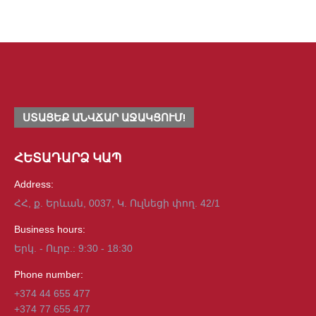
Աշխատում ենք արագ, հարմար և արդյունավետ։
Read more
ՍՏԱՑԵՔ ԱՆՎՃԱՐ ԱՋԱԿՑՈՒՄ!
ՀԵՏԱԴԱՐՁ ԿԱՊ
Address:
ՀՀ, ք. Երևան, 0037, Կ. Ուլնեցի փող. 42/1
Business hours:
Երկ. - Ուրբ.: 9:30 - 18:30
Phone number:
+374 44 655 477
+374 77 655 477