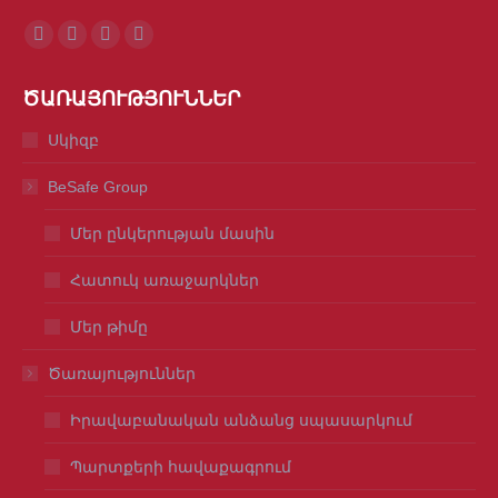
Find us on:
Facebook
Mail
Viber
Whatsapp
page
page
page
page
ԾԱՌԱՅՈՒԹՅՈՒՆՆԵՐ
opens
opens
opens
opens
in
in
in
in
Սկիզբ
new
new
new
new
BeSafe Group
window
window
window
window
Մեր ընկերության մասին
Հատուկ առաջարկներ
Մեր թիմը
Ծառայություններ
Իրավաբանական անձանց սպասարկում
Պարտքերի հավաքագրում