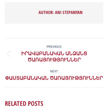
Facebook
X
Pinterest
LinkedIn
AUTHOR:
ANI STEPANYAN
POST
PREVIOUS
NAVIGATION
ԻՐԱՎԱԲԱՆԱԿԱՆ ԱՆՁԱՆՑ
Previous
ԾԱՌԱՅՈՒԹՅՈՒՆՆԵՐ
post:
NEXT
ՓԱՍՏԱԲԱՆԱԿԱՆ ԾԱՌԱՅՈՒԹՅՈՒՆՆԵՐ
Next
post:
RELATED POSTS