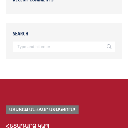
SEARCH
Search:
ՍՏԱՑԵՔ ԱՆՎՃԱՐ ԱՋԱԿՑՈՒՄ!
ՀԵՏԱԴԱՐՁ ԿԱՊ