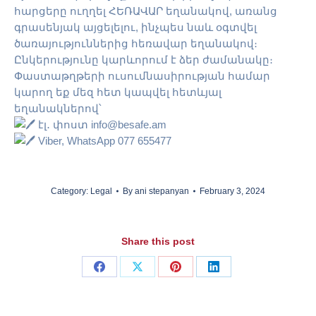
հարցերը ուղղել ՀԵՌԱՎԱՐ եղանակով, առանց
գրասենյակ այցելելու, ինչպես նաև օգտվել
ծառայություններից հեռավար եղանակով։
Ընկերությունը կարևորում է ձեր ժամանակը։
Փաստաթղթերի ուսումնասիրության համար
կարող եք մեզ հետ կապվել հետևյալ
եղանակներով՝
էլ․ փոստ info@besafe.am
Viber, WhatsApp 077 655477
Category:
Legal
By
ani stepanyan
February 3, 2024
Share this post
Share
Share
Share
Share
on
on
on
on