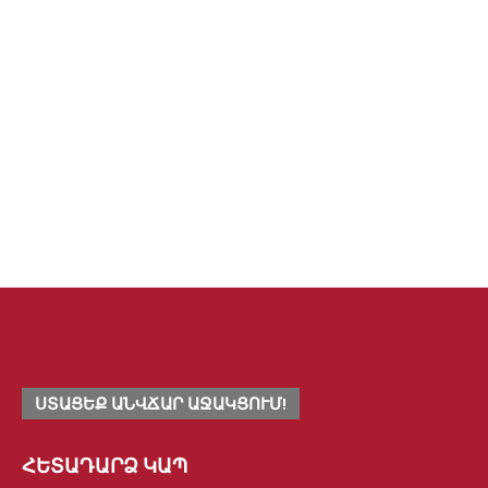
ՊԱՐՏՔԵՐԻ ՀԱՎԱՔԱԳՐՈՒՄ
Legal
Be Safe group ընկերությունը, համագործակցում է ՀՀ
բանկերի և վարկային կազմակերպությունների հետ՝
իրականացնելով պարտքերի բռնագանձման
ծառայություններ:
Read more
ՍՏԱՑԵՔ ԱՆՎՃԱՐ ԱՋԱԿՑՈՒՄ!
ՀԵՏԱԴԱՐՁ ԿԱՊ